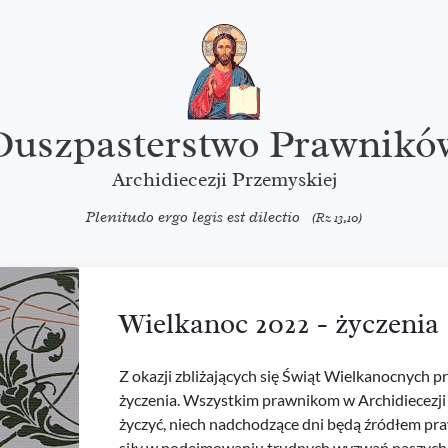
Duszpasterstwo Prawnikó
Archidiecezji Przemyskiej
Plenitudo ergo legis est dilectio
(Rz 13,10)
Wielkanoc 2022 - życzenia
Z okazji zbliżających się Świąt Wielkanocnych pr
życzenia. Wszystkim prawnikom w Archidiecezji
życzyć, niech nadchodzące dni będą źródłem pr
siły w podejmowaniu trudnych wyzwań naszych