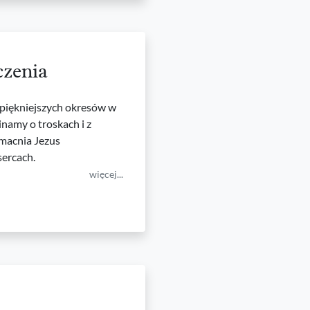
czenia
jpiękniejszych okresów w
namy o troskach i z
umacnia Jezus
sercach.
więcej...