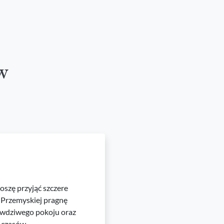
w
oszę przyjąć szczere
 Przemyskiej pragnę
awdziwego pokoju oraz
 czasów.